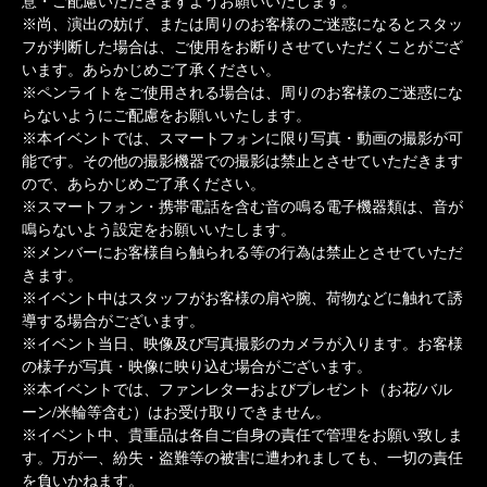
意・ご配慮いただきますようお願いいたします。
※尚、演出の妨げ、または周りのお客様のご迷惑になるとスタッ
フが判断した場合は、ご使用をお断りさせていただくことがござ
います。あらかじめご了承ください。
※ペンライトをご使用される場合は、周りのお客様のご迷惑にな
らないようにご配慮をお願いいたします。
※本イベントでは、スマートフォンに限り写真・動画の撮影が可
能です。その他の撮影機器での撮影は禁止とさせていただきます
ので、あらかじめご了承ください。
※スマートフォン・携帯電話を含む音の鳴る電子機器類は、音が
鳴らないよう設定をお願いいたします。
※メンバーにお客様自ら触られる等の行為は禁止とさせていただ
きます。
※イベント中はスタッフがお客様の肩や腕、荷物などに触れて誘
導する場合がございます。
※イベント当日、映像及び写真撮影のカメラが入ります。お客様
の様子が写真・映像に映り込む場合がございます。
※本イベントでは、ファンレターおよびプレゼント（お花/バル
ーン/米輪等含む）はお受け取りできません。
※イベント中、貴重品は各自ご自身の責任で管理をお願い致しま
す。万が一、紛失・盗難等の被害に遭われましても、一切の責任
を負いかねます。