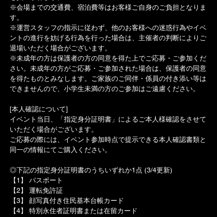
※会場までの交通費、宿泊費等はお客様ご自身のご負担となりま
す。
※運営スタッフの指示に従わず、他のお客様への迷惑行為やイベ
ントの進行を妨げる行為を行った場合は、主催者の判断によりご
退場いただく場合がございます。
※未成年の方は保護者の方の同意を得た上でご応募・ご参加くだ
さい。未成年の方がご応募・ご参加された場合は、保護者の同意
を得たものとみなします。ご家族のご同伴・係員の付き添い等は
できませんので、小学生未満の方のご参加はご遠慮ください。
[本人確認について]
イベント当日、「指定身分証明書」によるご本人様確認をさせて
いただく場合がございます。
ご応募の際には、イベント参加時点で提示できる本人確認書類と
同一の情報にてご購入ください。
◎下記の指定身分証明書のうちいずれか1点 (3/4更新)
【1】 パスポート
【2】 運転免許証
【3】 顔写真付き住民基本台帳カード
【4】 特別永住者証明書または在留カード