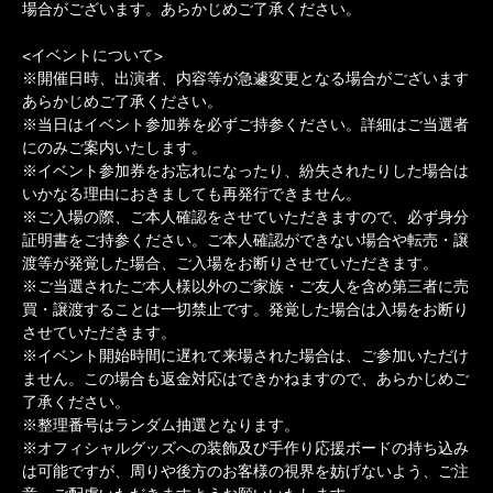
場合がございます。あらかじめご了承ください。
<イベントについて>
※開催日時、出演者、内容等が急遽変更となる場合がございます
あらかじめご了承ください。
※当日はイベント参加券を必ずご持参ください。詳細はご当選者
にのみご案内いたします。
※イベント参加券をお忘れになったり、紛失されたりした場合は
いかなる理由におきましても再発行できません。
※ご入場の際、ご本人確認をさせていただきますので、必ず身分
証明書をご持参ください。ご本人確認ができない場合や転売・譲
渡等が発覚した場合、ご入場をお断りさせていただきます。
※ご当選されたご本人様以外のご家族・ご友人を含め第三者に売
買・譲渡することは一切禁止です。発覚した場合は入場をお断り
させていただきます。
※イベント開始時間に遅れて来場された場合は、ご参加いただけ
ません。この場合も返金対応はできかねますので、あらかじめご
了承ください。
※整理番号はランダム抽選となります。
※オフィシャルグッズへの装飾及び手作り応援ボードの持ち込み
は可能ですが、周りや後方のお客様の視界を妨げないよう、ご注